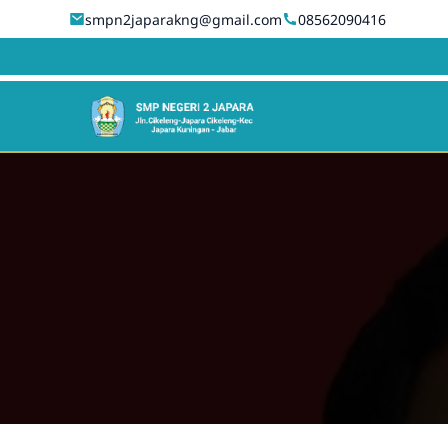
smpn2japarakng@gmail.com
08562090416