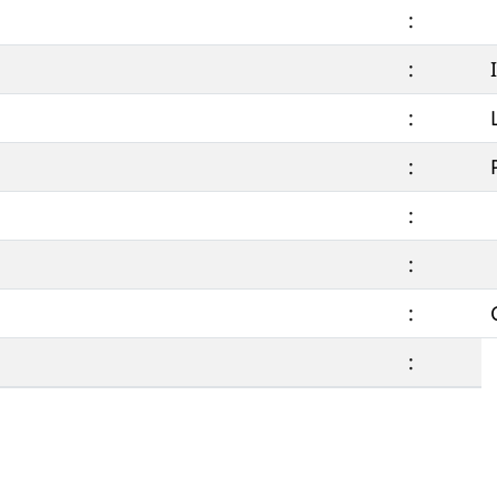
:
:
:
:
:
:
:
: