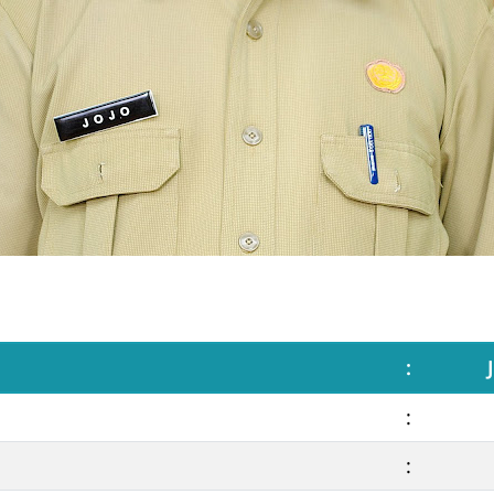
:
:
: