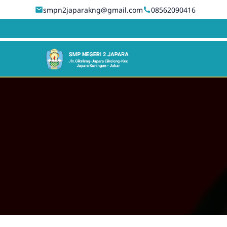
smpn2japarakng@gmail.com
08562090416